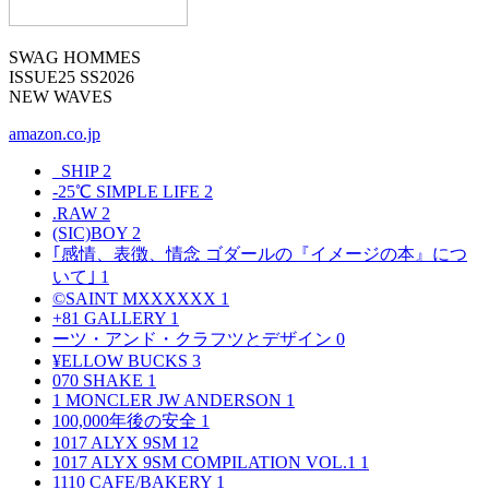
SWAG HOMMES
ISSUE25 SS2026
NEW WAVES
amazon.co.jp
_SHIP
2
-25℃ SIMPLE LIFE
2
.RAW
2
(SIC)BOY
2
｢感情、表徴、情念 ゴダールの『イメージの本』につ
いて｣
1
©SAINT MXXXXXX
1
+81 GALLERY
1
ーツ・アンド・クラフツとデザイン
0
¥ELLOW BUCKS
3
070 SHAKE
1
1 MONCLER JW ANDERSON
1
100,000年後の安全
1
1017 ALYX 9SM
12
1017 ALYX 9SM COMPILATION VOL.1
1
1110 CAFE/BAKERY
1