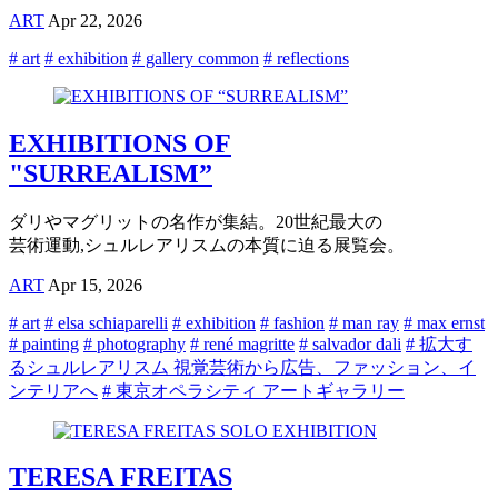
ART
Apr 22, 2026
# art
# exhibition
# gallery common
# reflections
EXHIBITIONS OF
"SURREALISM”
ダリやマグリットの名作が集結。20世紀最大の
芸術運動,シュルレアリスムの本質に迫る展覧会。
ART
Apr 15, 2026
# art
# elsa schiaparelli
# exhibition
# fashion
# man ray
# max ernst
# painting
# photography
# rené magritte
# salvador dali
# 拡大す
るシュルレアリスム 視覚芸術から広告、ファッション、イ
ンテリアへ
# 東京オペラシティ アートギャラリー
TERESA FREITAS