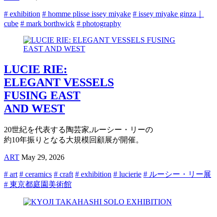
# exhibition
# homme plisse issey miyake
# issey miyake ginza｜
cube
# mark borthwick
# photography
LUCIE RIE:
ELEGANT VESSELS
FUSING EAST
AND WEST
20世紀を代表する陶芸家,ルーシー・リーの
約10年振りとなる大規模回顧展が開催。
ART
May 29, 2026
# art
# ceramics
# craft
# exhibition
# lucierie
# ルーシー・リー展
# 東京都庭園美術館