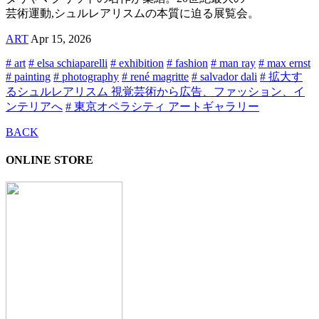
芸術運動,シュルレアリスムの本質に迫る展覧会。
ART
Apr 15, 2026
# art
# elsa schiaparelli
# exhibition
# fashion
# man ray
# max ernst
# painting
# photography
# rené magritte
# salvador dali
# 拡大す
るシュルレアリスム 視覚芸術から広告、ファッション、イ
ンテリアへ
# 東京オペラシティ アートギャラリー
BACK
ONLINE STORE