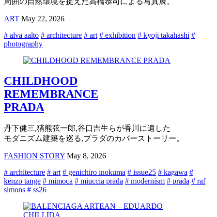
周囲の自然環境を捉えた高橋恭司による写真展。
ART
May 22, 2026
# alva aalto
# architecture
# art
# exhibition
# kyoji takahashi
#
photography
CHILDHOOD
REMEMBRANCE
PRADA
丹下健三,猪熊弦一郎,谷口吉生らが香川に遺した
モダニズム建築を巡る,プラダのカバーストーリー。
FASHION STORY
May 8, 2026
# architecture
# art
# genichiro inokuma
# issue25
# kagawa
#
kenzo tange
# mimoca
# miuccia prada
# modernism
# prada
# raf
simons
# ss26