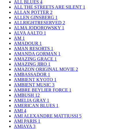
ALL BLUES
4
ALL THE STREETS ARE SILENT
1
ALLAN POTTER
2
ALLEN GINSBERG
1
ALLRIGHTRESERVED
2
ALMA JODOROWSKY
1
ALVA AALTO
1
AM
1
AMADOUR
1
AMAN RESORTS
1
AMANDA GORMAN
1
AMAZING GRACE
1
AMAZING JIRO
1
AMAZON ORIGINAL MOVIE
2
AMBASSADOR
1
AMBIENT KYOTO
1
AMBIENT MUSIC
3
AMBRE BEYLIER FORCE
1
AMBUSH
12
AMELIA GRAY
1
AMERICAN BLUES
1
AMI
4
AMI ALEXANDRE MATTIUSSI
5
AMI PARIS
1
AMIAYA
3