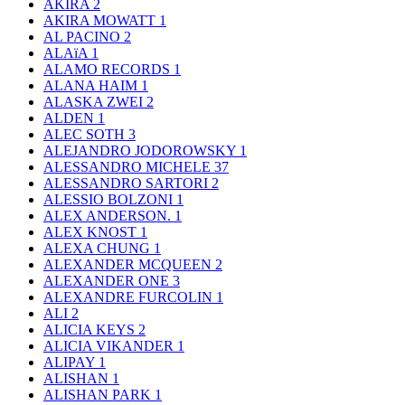
AKIRA
2
AKIRA MOWATT
1
AL PACINO
2
ALAïA
1
ALAMO RECORDS
1
ALANA HAIM
1
ALASKA ZWEI
2
ALDEN
1
ALEC SOTH
3
ALEJANDRO JODOROWSKY
1
ALESSANDRO MICHELE
37
ALESSANDRO SARTORI
2
ALESSIO BOLZONI
1
ALEX ANDERSON.
1
ALEX KNOST
1
ALEXA CHUNG
1
ALEXANDER MCQUEEN
2
ALEXANDER ONE
3
ALEXANDRE FURCOLIN
1
ALI
2
ALICIA KEYS
2
ALICIA VIKANDER
1
ALIPAY
1
ALISHAN
1
ALISHAN PARK
1