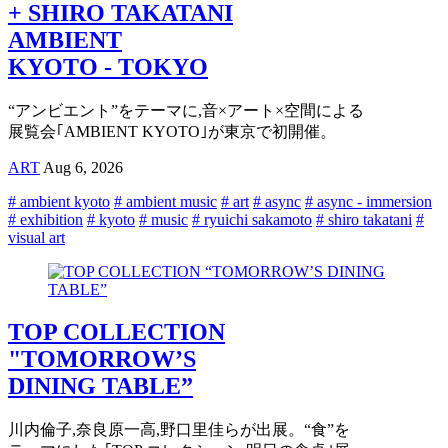
+ SHIRO TAKATANI
AMBIENT
KYOTO - TOKYO
“アンビエント”をテーマに,音×アート×空間による
展覧会｢AMBIENT KYOTO｣が東京で初開催。
ART
Aug 6, 2026
# ambient kyoto
# ambient music
# art
# async
# async - immersion
# exhibition
# kyoto
# music
# ryuichi sakamoto
# shiro takatani
#
visual art
TOP COLLECTION
"TOMORROW’S
DINING TABLE”
川内倫子,奈良原一高,野口里佳らが出展。“食”を