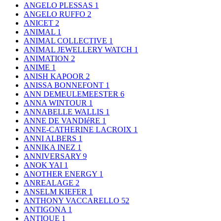
ANGELO PLESSAS
1
ANGELO RUFFO
2
ANICET
2
ANIMAL
1
ANIMAL COLLECTIVE
1
ANIMAL JEWELLERY WATCH
1
ANIMATION
2
ANIME
1
ANISH KAPOOR
2
ANISSA BONNEFONT
1
ANN DEMEULEMEESTER
6
ANNA WINTOUR
1
ANNABELLE WALLIS
1
ANNE DE VANDIéRE
1
ANNE-CATHERINE LACROIX
1
ANNI ALBERS
1
ANNIKA INEZ
1
ANNIVERSARY
9
ANOK YAI
1
ANOTHER ENERGY
1
ANREALAGE
2
ANSELM KIEFER
1
ANTHONY VACCARELLO
52
ANTIGONA
1
ANTIQUE
1