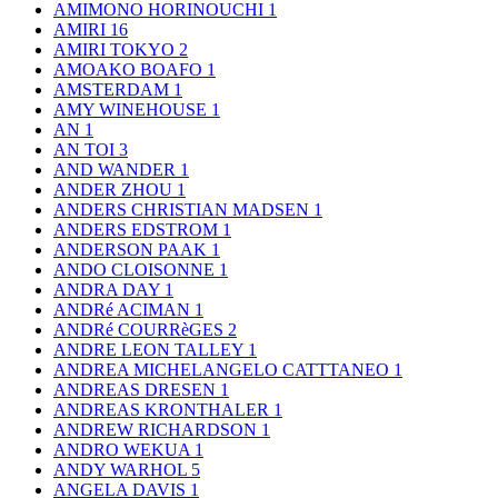
AMIMONO HORINOUCHI
1
AMIRI
16
AMIRI TOKYO
2
AMOAKO BOAFO
1
AMSTERDAM
1
AMY WINEHOUSE
1
AN
1
AN TOI
3
AND WANDER
1
ANDER ZHOU
1
ANDERS CHRISTIAN MADSEN
1
ANDERS EDSTROM
1
ANDERSON PAAK
1
ANDO CLOISONNE
1
ANDRA DAY
1
ANDRé ACIMAN
1
ANDRé COURRèGES
2
ANDRE LEON TALLEY
1
ANDREA MICHELANGELO CATTTANEO
1
ANDREAS DRESEN
1
ANDREAS KRONTHALER
1
ANDREW RICHARDSON
1
ANDRO WEKUA
1
ANDY WARHOL
5
ANGELA DAVIS
1