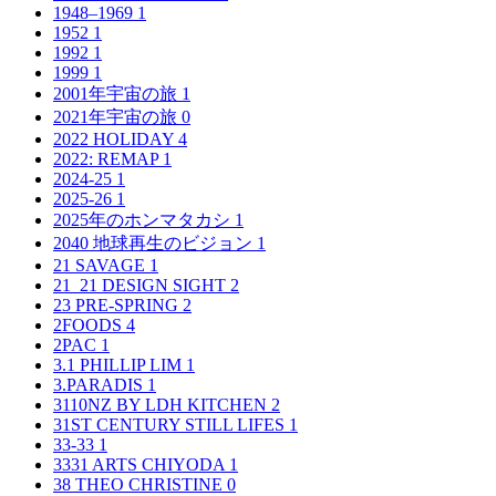
1948–1969
1
1952
1
1992
1
1999
1
2001年宇宙の旅
1
2021年宇宙の旅
0
2022 HOLIDAY
4
2022: REMAP
1
2024-25
1
2025-26
1
2025年のホンマタカシ
1
2040 地球再生のビジョン
1
21 SAVAGE
1
21_21 DESIGN SIGHT
2
23 PRE-SPRING
2
2FOODS
4
2PAC
1
3.1 PHILLIP LIM
1
3.PARADIS
1
3110NZ BY LDH KITCHEN
2
31ST CENTURY STILL LIFES
1
33-33
1
3331 ARTS CHIYODA
1
38 THEO CHRISTINE
0