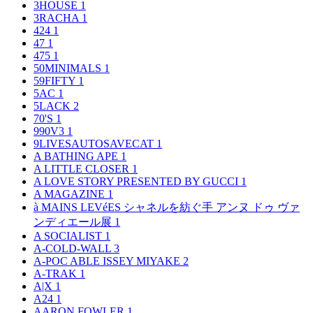
3HOUSE
1
3RACHA
1
424
1
47
1
475
1
50MINIMALS
1
59FIFTY
1
5AC
1
5LACK
2
70'S
1
990V3
1
9LIVESAUTOSAVECAT
1
A BATHING APE
1
A LITTLE CLOSER
1
A LOVE STORY PRESENTED BY GUCCI
1
A MAGAZINE
1
à MAINS LEVéES シャネルを紡ぐ手 アンヌ ドゥ ヴァ
ンディエール展
1
A SOCIALIST
1
A-COLD-WALL
3
A-POC ABLE ISSEY MIYAKE
2
A-TRAK
1
A|X
1
A24
1
AARON FOWLER
1