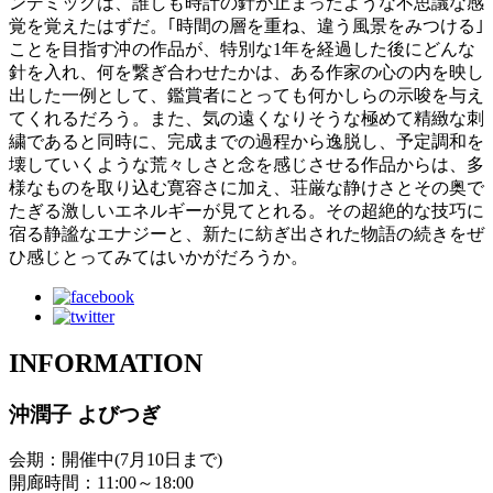
ンデミックは、誰しも時計の針が止まったような不思議な感
覚を覚えたはずだ。｢時間の層を重ね、違う⾵景をみつける｣
ことを目指す沖の作品が、特別な1年を経過した後にどんな
針を入れ、何を繋ぎ合わせたかは、ある作家の心の内を映し
出した一例として、鑑賞者にとっても何かしらの示唆を与え
てくれるだろう。また、気の遠くなりそうな極めて精緻な刺
繍であると同時に、完成までの過程から逸脱し、予定調和を
壊していくような荒々しさと念を感じさせる作品からは、多
様なものを取り込む寛容さに加え、荘厳な静けさとその奥で
たぎる激しいエネルギーが見てとれる。その超絶的な技巧に
宿る静謐なエナジーと、新たに紡ぎ出された物語の続きをぜ
ひ感じとってみてはいかがだろうか。
INFORMATION
沖潤子 よびつぎ
会期：開催中(7月10日まで)
開廊時間：11:00～18:00