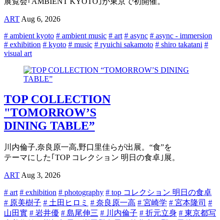
展覧会｢AMBIENT KYOTO｣が東京で初開催。
ART
Aug 6, 2026
# ambient kyoto
# ambient music
# art
# async
# async - immersion
# exhibition
# kyoto
# music
# ryuichi sakamoto
# shiro takatani
#
visual art
TOP COLLECTION
"TOMORROW’S
DINING TABLE”
川内倫子,奈良原一高,野口里佳らが出展。“食”を
テーマにした｢TOP コレクション 明日の食卓｣展。
ART
Aug 3, 2026
# art
# exhibition
# photography
# top コレクション 明日の食卓
# 原美樹子
# 土田ヒロミ
# 奈良原一高
# 宮崎学
# 宮本隆司
#
山田實
# 岩井優
# 島尾伸三
# 川内倫子
# 折元立身
# 東京都写