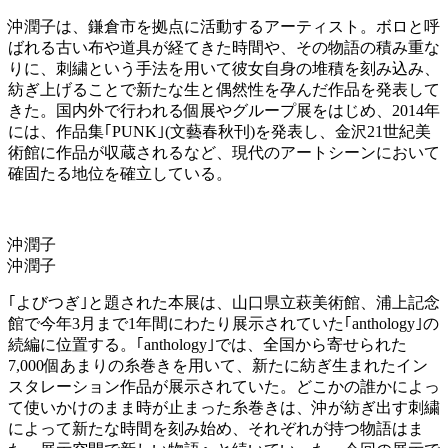
沖潤子は、鎌倉市を拠点に活動するアーティスト。ボロと呼
ばれる古い布や道具が経てきた時間や、その物語の積み重な
りに、刺繍という手法を用いて彼女自身の堆積を刻み込み、
紡ぎ上げることで新たな生と偶然性を孕んだ作品を発表して
きた。国内外で行われる個展やグループ展をはじめ、2014年
には、作品集｢PUNK｣(文藝春秋刊)を発表し、⾦沢21世紀美
術館に作品が収蔵されるなど、現代のアートシーンにおいて
確固たる地位を確立している。
沖潤子
沖潤子
｢よびつぎ｣と題された本展は、⼭⼝県⽴萩美術館、浦上記念
館で今年3月まで1年間にわたり展示されていた｢anthology｣の
続編に位置する。｢anthology｣では、全国から寄せられた
7,000個あまりの⽷巻きを⽤いて、新たに紡ぎ⽣まれたイン
スタレーション作品が展示されていた。どこかの誰かによっ
て使いかけのまま時が⽌まった⽷巻きは、沖が紡ぎ出す刺繍
によって新たな時間を刻み始め、それぞれが持つ物語はま