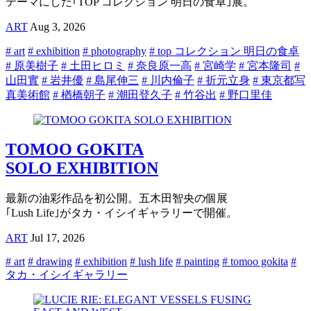
テーマにした｢TOP コレクション 明日の食卓｣展。
ART
Aug 3, 2026
# art
# exhibition
# photography
# top コレクション 明日の食卓
# 原美樹子
# 土田ヒロミ
# 奈良原一高
# 宮崎学
# 宮本隆司
#
山田實
# 岩井優
# 島尾伸三
# 川内倫子
# 折元立身
# 東京都写
真美術館
# 楢橋朝子
# 潮田登久子
# 竹谷出
# 野口里佳
TOMOO GOKITA
SOLO EXHIBITION
最新の油彩作品を初公開。五木田智央の個展
｢Lush Life｣がタカ・イシイギャラリーで開催。
ART
Jul 17, 2026
# art
# drawing
# exhibition
# lush life
# painting
# tomoo gokita
#
タカ・イシイギャラリー