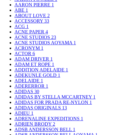
AARON PIERRE
1
ABE
1
ABOUT LOVE
2
ACCESSORY
33
ACG
1
ACNE PAPER
4
ACNE STUDIOS
23
ACNE STUDIOS AOYAMA
1
ACRONYM
1
ACTOR
6
ADAM DRIVER
1
ADAM ET ROPE
1
ADDITION ADELAIDE
1
ADEKUNLE GOLD
1
ADELAIDE
1
ADERERROR
1
ADIDAS
30
ADIDAS BY STELLA MCCARTNEY
1
ADIDAS FOR PRADA RE-NYLON
1
ADIDAS ORIGINALS
13
ADIEU
1
ADRENALINE EXPEDITIONS
1
ADRIEN BRODY
2
ADSB ANDERSSON BELL
1
ADSB ANDERSSON BELL AOYAMA
1