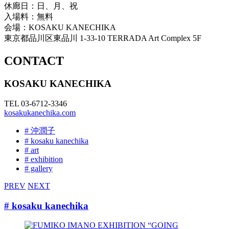
休廊日：日、月、祝
入場料：無料
会場：KOSAKU KANECHIKA
東京都品川区東品川 1-33-10 TERRADA Art Complex 5F
CONTACT
KOSAKU KANECHIKA
TEL 03-6712-3346
kosakukanechika.com
# 沖潤子
# kosaku kanechika
# art
# exhibition
# gallery
PREV
NEXT
# kosaku kanechika