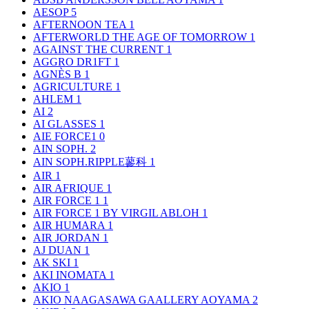
AESOP
5
AFTERNOON TEA
1
AFTERWORLD THE AGE OF TOMORROW
1
AGAINST THE CURRENT
1
AGGRO DR1FT
1
AGNÈS B
1
AGRICULTURE
1
AHLEM
1
AI
2
AI GLASSES
1
AIE FORCE1
0
AIN SOPH.
2
AIN SOPH.RIPPLE蓼科
1
AIR
1
AIR AFRIQUE
1
AIR FORCE 1
1
AIR FORCE 1 BY VIRGIL ABLOH
1
AIR HUMARA
1
AIR JORDAN
1
AJ DUAN
1
AK SKI
1
AKI INOMATA
1
AKIO
1
AKIO NAAGASAWA GAALLERY AOYAMA
2