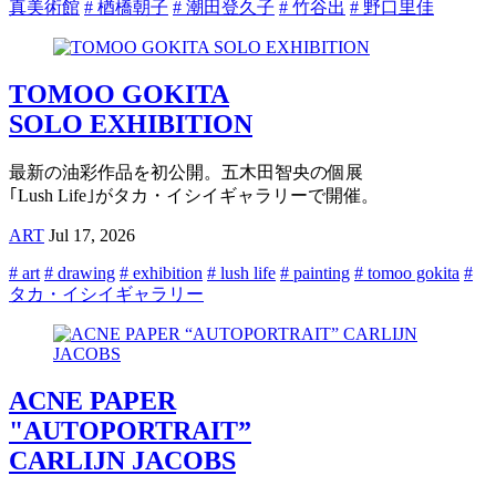
真美術館
# 楢橋朝子
# 潮田登久子
# 竹谷出
# 野口里佳
TOMOO GOKITA
SOLO EXHIBITION
最新の油彩作品を初公開。五木田智央の個展
｢Lush Life｣がタカ・イシイギャラリーで開催。
ART
Jul 17, 2026
# art
# drawing
# exhibition
# lush life
# painting
# tomoo gokita
#
タカ・イシイギャラリー
ACNE PAPER
"AUTOPORTRAIT”
CARLIJN JACOBS