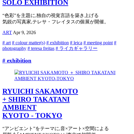
SOLO EXHIBITION
“色彩”を主題に,独自の視覚言語を築き上げる
気鋭の写真家,テレサ・フレイタスの個展が開催。
ART
Apr 9, 2026
# art
# colour matter(s)
# exhibition
# leica
# meeting point
#
photography
# teresa freitas
# ライカギャラリー
# exhibition
RYUICHI SAKAMOTO
+ SHIRO TAKATANI
AMBIENT
KYOTO - TOKYO
“アンビエント”をテーマに,音×アート×空間による