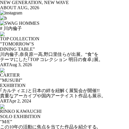
NEW GENERATION, NEW WAVE
ABOUT
AUG, 2026
# 川内倫子
TOP COLLECTION
"TOMORROW’S
DINING TABLE”
川内倫子,奈良原一高,野口里佳らが出展。“食”を
テーマにした｢TOP コレクション 明日の食卓｣展。
ART
Aug 3, 2026
CARTIER
"MUSUBI”
EXHIBTION
｢カルティエ｣と日本の絆を紐解く展覧会が開催!!
貴重なアーカイブや国内アーテイスト作品も展示。
ART
Apr 2, 2024
RINKO KAWAUCHI
SOLO EXHIBITION
"M/E”
この10年の活動に焦点を当てた作品を紹介する,