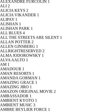
ALEXANDRE FURCOLIN
1
ALI
2
ALICIA KEYS
2
ALICIA VIKANDER
1
ALIPAY
1
ALISHAN
1
ALISHAN PARK
1
ALL BLUES
4
ALL THE STREETS ARE SILENT
1
ALLAN POTTER
2
ALLEN GINSBERG
1
ALLRIGHTRESERVED
2
ALMA JODOROWSKY
1
ALVA AALTO
1
AM
1
AMADOUR
1
AMAN RESORTS
1
AMANDA GORMAN
1
AMAZING GRACE
1
AMAZING JIRO
1
AMAZON ORIGINAL MOVIE
2
AMBASSADOR
1
AMBIENT KYOTO
1
AMBIENT MUSIC
3
AMBRE BEYLIER FORCE
1