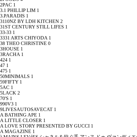
2PAC
1
3.1 PHILLIP LIM
1
3.PARADIS
1
3110NZ BY LDH KITCHEN
2
31ST CENTURY STILL LIFES
1
33-33
1
3331 ARTS CHIYODA
1
38 THEO CHRISTINE
0
3HOUSE
1
3RACHA
1
424
1
47
1
475
1
50MINIMALS
1
59FIFTY
1
5AC
1
5LACK
2
70'S
1
990V3
1
9LIVESAUTOSAVECAT
1
A BATHING APE
1
A LITTLE CLOSER
1
A LOVE STORY PRESENTED BY GUCCI
1
A MAGAZINE
1
à MAINS LEVéES シャネルを紡ぐ手 アンヌ ドゥ ヴァンデ