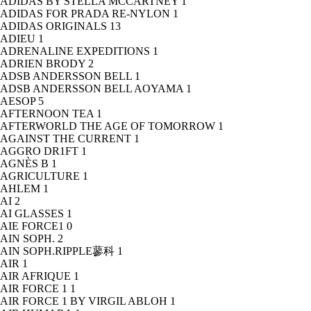
ADIDAS BY STELLA MCCARTNEY
1
ADIDAS FOR PRADA RE-NYLON
1
ADIDAS ORIGINALS
13
ADIEU
1
ADRENALINE EXPEDITIONS
1
ADRIEN BRODY
2
ADSB ANDERSSON BELL
1
ADSB ANDERSSON BELL AOYAMA
1
AESOP
5
AFTERNOON TEA
1
AFTERWORLD THE AGE OF TOMORROW
1
AGAINST THE CURRENT
1
AGGRO DR1FT
1
AGNÈS B
1
AGRICULTURE
1
AHLEM
1
AI
2
AI GLASSES
1
AIE FORCE1
0
AIN SOPH.
2
AIN SOPH.RIPPLE蓼科
1
AIR
1
AIR AFRIQUE
1
AIR FORCE 1
1
AIR FORCE 1 BY VIRGIL ABLOH
1