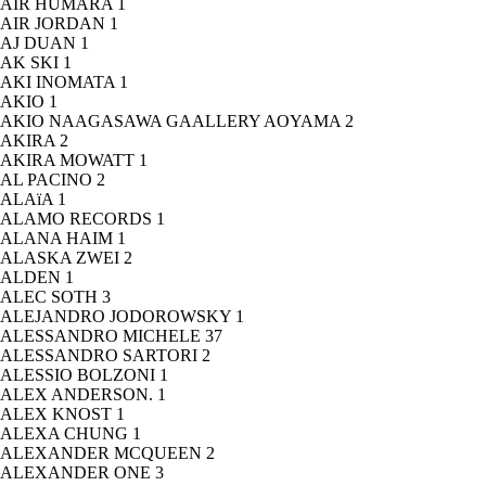
AIR HUMARA
1
AIR JORDAN
1
AJ DUAN
1
AK SKI
1
AKI INOMATA
1
AKIO
1
AKIO NAAGASAWA GAALLERY AOYAMA
2
AKIRA
2
AKIRA MOWATT
1
AL PACINO
2
ALAïA
1
ALAMO RECORDS
1
ALANA HAIM
1
ALASKA ZWEI
2
ALDEN
1
ALEC SOTH
3
ALEJANDRO JODOROWSKY
1
ALESSANDRO MICHELE
37
ALESSANDRO SARTORI
2
ALESSIO BOLZONI
1
ALEX ANDERSON.
1
ALEX KNOST
1
ALEXA CHUNG
1
ALEXANDER MCQUEEN
2
ALEXANDER ONE
3