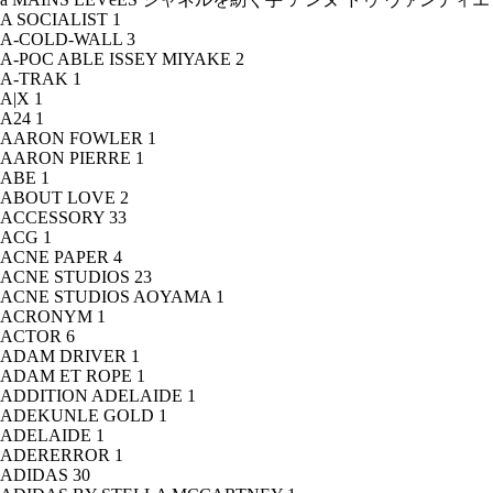
A SOCIALIST
1
A-COLD-WALL
3
A-POC ABLE ISSEY MIYAKE
2
A-TRAK
1
A|X
1
A24
1
AARON FOWLER
1
AARON PIERRE
1
ABE
1
ABOUT LOVE
2
ACCESSORY
33
ACG
1
ACNE PAPER
4
ACNE STUDIOS
23
ACNE STUDIOS AOYAMA
1
ACRONYM
1
ACTOR
6
ADAM DRIVER
1
ADAM ET ROPE
1
ADDITION ADELAIDE
1
ADEKUNLE GOLD
1
ADELAIDE
1
ADERERROR
1
ADIDAS
30