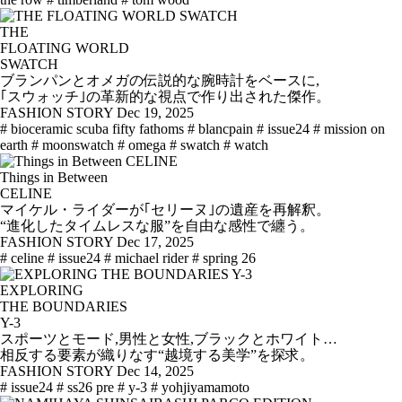
THE
FLOATING WORLD
SWATCH
ブランパンとオメガの伝説的な腕時計をベースに,
｢スウォッチ｣の革新的な視点で作り出された傑作。
FASHION STORY
Dec 19, 2025
# bioceramic scuba fifty fathoms
# blancpain
# issue24
# mission on
earth
# moonswatch
# omega
# swatch
# watch
Things in Between
CELINE
マイケル・ライダーが｢セリーヌ｣の遺産を再解釈。
“進化したタイムレスな服”を自由な感性で纏う。
FASHION STORY
Dec 17, 2025
# celine
# issue24
# michael rider
# spring 26
EXPLORING
THE BOUNDARIES
Y-3
スポーツとモード,男性と女性,ブラックとホワイト…
相反する要素が織りなす“越境する美学”を探求。
FASHION STORY
Dec 14, 2025
# issue24
# ss26 pre
# y-3
# yohjiyamamoto