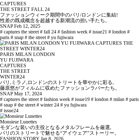
CAPTURES
THE STREET FALL 24
ファッションウィーク期間中のパリ/ロンドンに集結!
性差の既成概念を超越する新潮流の担い手たち。
SNAP
Feb 12, 2025
# captures the street
# fall 24
# fashion week
# issue21
# london
#
paris
# snap
# the street
# yu fujiwara
PARIS MILAN LONDON
YU FUJIWARA
CAPTURES
THE STREET
WINTER24
パリ,ミラノ,ロンドンのストリートを華やかに彩る,
藤原悠がフィルムに収めたファッションラバーたち。
SNAP
May 17, 2024
# captures the street
# fashion week
# issue19
# london
# milan
# paris
# snap
# the street
# winter 24
# yu fujiwara
# issue24
Monsieur Lunettes
モダンな装いの主役となるメタルフレームを厳選,
パリのストリートで魅せる“アイウェア”ストーリー。
FASHION STORY
Jan 8, 2026