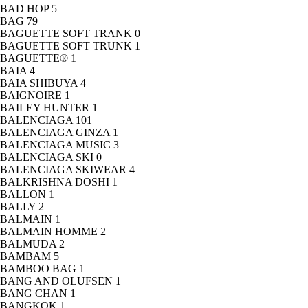
BAD HOP
5
BAG
79
BAGUETTE SOFT TRANK
0
BAGUETTE SOFT TRUNK
1
BAGUETTE®
1
BAIA
4
BAIA SHIBUYA
4
BAIGNOIRE
1
BAILEY HUNTER
1
BALENCIAGA
101
BALENCIAGA GINZA
1
BALENCIAGA MUSIC
3
BALENCIAGA SKI
0
BALENCIAGA SKIWEAR
4
BALKRISHNA DOSHI
1
BALLON
1
BALLY
2
BALMAIN
1
BALMAIN HOMME
2
BALMUDA
2
BAMBAM
5
BAMBOO BAG
1
BANG AND OLUFSEN
1
BANG CHAN
1
BANGKOK
1