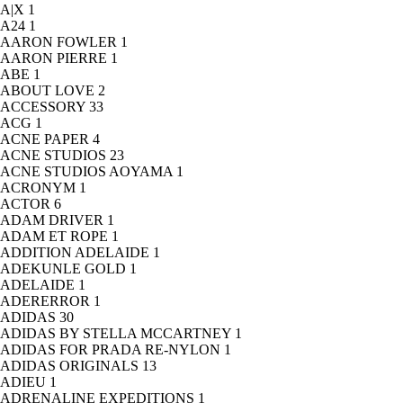
A|X
1
A24
1
AARON FOWLER
1
AARON PIERRE
1
ABE
1
ABOUT LOVE
2
ACCESSORY
33
ACG
1
ACNE PAPER
4
ACNE STUDIOS
23
ACNE STUDIOS AOYAMA
1
ACRONYM
1
ACTOR
6
ADAM DRIVER
1
ADAM ET ROPE
1
ADDITION ADELAIDE
1
ADEKUNLE GOLD
1
ADELAIDE
1
ADERERROR
1
ADIDAS
30
ADIDAS BY STELLA MCCARTNEY
1
ADIDAS FOR PRADA RE-NYLON
1
ADIDAS ORIGINALS
13
ADIEU
1
ADRENALINE EXPEDITIONS
1