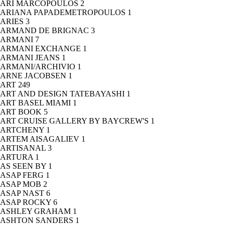
ARI MARCOPOULOS
2
ARIANA PAPADEMETROPOULOS
1
ARIES
3
ARMAND DE BRIGNAC
3
ARMANI
7
ARMANI EXCHANGE
1
ARMANI JEANS
1
ARMANI/ARCHIVIO
1
ARNE JACOBSEN
1
ART
249
ART AND DESIGN TATEBAYASHI
1
ART BASEL MIAMI
1
ART BOOK
5
ART CRUISE GALLERY BY BAYCREW'S
1
ARTCHENY
1
ARTEM AISAGALIEV
1
ARTISANAL
3
ARTURA
1
AS SEEN BY
1
ASAP FERG
1
ASAP MOB
2
ASAP NAST
6
ASAP ROCKY
6
ASHLEY GRAHAM
1
ASHTON SANDERS
1