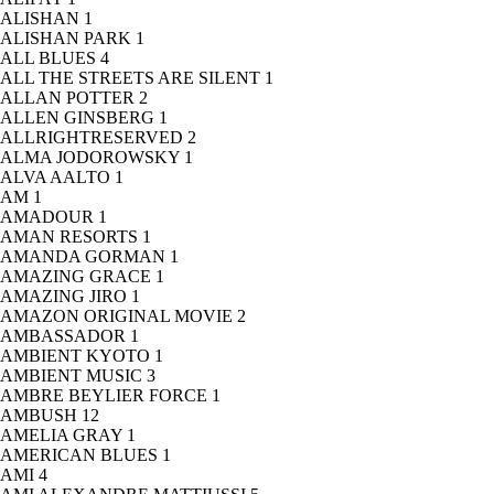
ALISHAN
1
ALISHAN PARK
1
ALL BLUES
4
ALL THE STREETS ARE SILENT
1
ALLAN POTTER
2
ALLEN GINSBERG
1
ALLRIGHTRESERVED
2
ALMA JODOROWSKY
1
ALVA AALTO
1
AM
1
AMADOUR
1
AMAN RESORTS
1
AMANDA GORMAN
1
AMAZING GRACE
1
AMAZING JIRO
1
AMAZON ORIGINAL MOVIE
2
AMBASSADOR
1
AMBIENT KYOTO
1
AMBIENT MUSIC
3
AMBRE BEYLIER FORCE
1
AMBUSH
12
AMELIA GRAY
1
AMERICAN BLUES
1
AMI
4