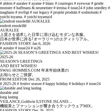
# ahlem
# auralee
# ayame
# blanc
# courreges
# eyewear
# gentle
monster
# haffmans & neumeister
# irenisa
# issue24
# john smedley
#
magliano
# nvrfrgt
# our legacy
# projekt produkt
# soshiotsuki
#
yuichi toyama.
# yuichi toyama/d
endroit ensoleillé
AURALEE
上質さを追求した日常に溶け込むモダンな衣服。
日本が世界に誇る｢オーラリー｣のエディトリアル。
FASHION STORY
Jan 6, 2026
# auralee
# issue24
# ss26
2025-26
SEASON'S GREETINGS
AND BEST WISHES!
SWAG HOMMES.COM 年末年始休業の
お知らせとご挨拶。
FROM EDITOR
Dec 26, 2025
# 2025-26
# festive season
# happy holiday
# holidays
# issue24
durable and
long lasting
VEILANCE,Goldwin 0,STONE ISLAND…
機能美とファッションが響き合うテックウェアMIX。
FASHION STORY
Dec 26, 2025