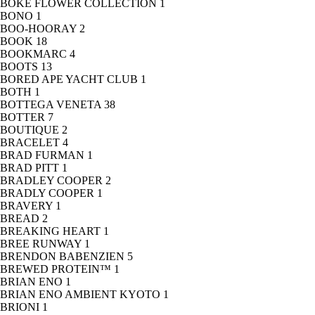
BOKE FLOWER COLLECTION
1
BONO
1
BOO-HOORAY
2
BOOK
18
BOOKMARC
4
BOOTS
13
BORED APE YACHT CLUB
1
BOTH
1
BOTTEGA VENETA
38
BOTTER
7
BOUTIQUE
2
BRACELET
4
BRAD FURMAN
1
BRAD PITT
1
BRADLEY COOPER
2
BRADLY COOPER
1
BRAVERY
1
BREAD
2
BREAKING HEART
1
BREE RUNWAY
1
BRENDON BABENZIEN
5
BREWED PROTEIN™
1
BRIAN ENO
1
BRIAN ENO AMBIENT KYOTO
1
BRIONI
1