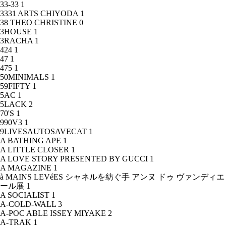
33-33
1
3331 ARTS CHIYODA
1
38 THEO CHRISTINE
0
3HOUSE
1
3RACHA
1
424
1
47
1
475
1
50MINIMALS
1
59FIFTY
1
5AC
1
5LACK
2
70'S
1
990V3
1
9LIVESAUTOSAVECAT
1
A BATHING APE
1
A LITTLE CLOSER
1
A LOVE STORY PRESENTED BY GUCCI
1
A MAGAZINE
1
à MAINS LEVéES シャネルを紡ぐ手 アンヌ ドゥ ヴァンディエ
ール展
1
A SOCIALIST
1
A-COLD-WALL
3
A-POC ABLE ISSEY MIYAKE
2
A-TRAK
1