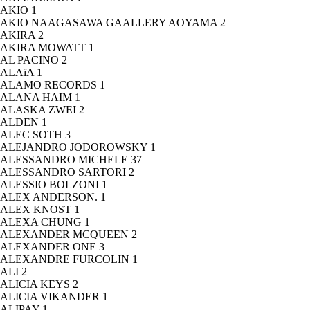
AKIO
1
AKIO NAAGASAWA GAALLERY AOYAMA
2
AKIRA
2
AKIRA MOWATT
1
AL PACINO
2
ALAïA
1
ALAMO RECORDS
1
ALANA HAIM
1
ALASKA ZWEI
2
ALDEN
1
ALEC SOTH
3
ALEJANDRO JODOROWSKY
1
ALESSANDRO MICHELE
37
ALESSANDRO SARTORI
2
ALESSIO BOLZONI
1
ALEX ANDERSON.
1
ALEX KNOST
1
ALEXA CHUNG
1
ALEXANDER MCQUEEN
2
ALEXANDER ONE
3
ALEXANDRE FURCOLIN
1
ALI
2
ALICIA KEYS
2
ALICIA VIKANDER
1
ALIPAY
1