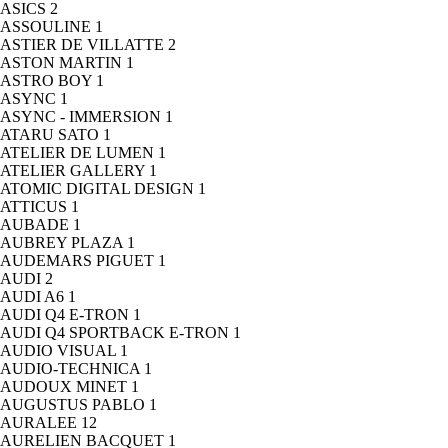
ASICS
2
ASSOULINE
1
ASTIER DE VILLATTE
2
ASTON MARTIN
1
ASTRO BOY
1
ASYNC
1
ASYNC - IMMERSION
1
ATARU SATO
1
ATELIER DE LUMEN
1
ATELIER GALLERY
1
ATOMIC DIGITAL DESIGN
1
ATTICUS
1
AUBADE
1
AUBREY PLAZA
1
AUDEMARS PIGUET
1
AUDI
2
AUDI A6
1
AUDI Q4 E-TRON
1
AUDI Q4 SPORTBACK E-TRON
1
AUDIO VISUAL
1
AUDIO-TECHNICA
1
AUDOUX MINET
1
AUGUSTUS PABLO
1
AURALEE
12
AURELIEN BACQUET
1