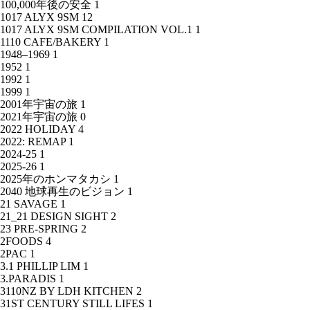
100,000年後の安全
1
1017 ALYX 9SM
12
1017 ALYX 9SM COMPILATION VOL.1
1
1110 CAFE/BAKERY
1
1948–1969
1
1952
1
1992
1
1999
1
2001年宇宙の旅
1
2021年宇宙の旅
0
2022 HOLIDAY
4
2022: REMAP
1
2024-25
1
2025-26
1
2025年のホンマタカシ
1
2040 地球再生のビジョン
1
21 SAVAGE
1
21_21 DESIGN SIGHT
2
23 PRE-SPRING
2
2FOODS
4
2PAC
1
3.1 PHILLIP LIM
1
3.PARADIS
1
3110NZ BY LDH KITCHEN
2
31ST CENTURY STILL LIFES
1