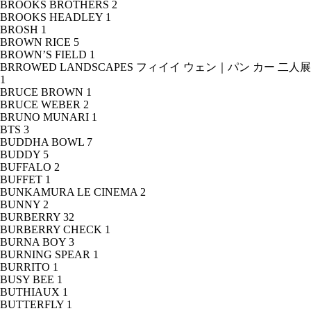
BROOKS BROTHERS
2
BROOKS HEADLEY
1
BROSH
1
BROWN RICE
5
BROWN’S FIELD
1
BRROWED LANDSCAPES フィイイ ウェン｜パン カー 二人展
1
BRUCE BROWN
1
BRUCE WEBER
2
BRUNO MUNARI
1
BTS
3
BUDDHA BOWL
7
BUDDY
5
BUFFALO
2
BUFFET
1
BUNKAMURA LE CINEMA
2
BUNNY
2
BURBERRY
32
BURBERRY CHECK
1
BURNA BOY
3
BURNING SPEAR
1
BURRITO
1
BUSY BEE
1
BUTHIAUX
1
BUTTERFLY
1