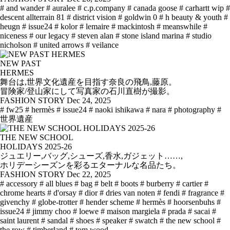
# and wander
# auralee
# c.p.company
# canada goose
# carhartt wip
#
descent allterrain 81
# district vision
# goldwin 0
# h beauty & youth
#
heugn
# issue24
# kolor
# lemaire
# mackintosh
# meanswhile
#
niceness
# our legacy
# steven alan
# stone island marina
# studio
nicholson
# united arrows
# veilance
NEW PAST
HERMES
舞台は,世界文化遺産を目指す奈良の飛鳥,藤原。
冒険家/登山家にして写真家の石川直樹が撮影。
FASHION STORY
Dec 24, 2025
# fw25
# hermès
# issue24
# naoki ishikawa
# nara
# photography
#
世界遺産
THE NEW SCHOOL
HOLIDAYS 2025-26
ジュエリー,バッグ,シューズ,香水,ガジェット……,
ホリデーシーズンを彩るエターナルな名品たち。
FASHION STORY
Dec 22, 2025
# accessory
# all blues
# bag
# belt
# boots
# burberry
# cartier
#
chrome hearts
# d'orsay
# dior
# dries van noten
# fendi
# fragrance
#
givenchy
# globe-trotter
# hender scheme
# hermès
# hoorsenbuhs
#
issue24
# jimmy choo
# loewe
# maison margiela
# prada
# sacai
#
saint laurent
# sandal
# shoes
# speaker
# swatch
# the new school
#
the row
# timberland
# tom wood