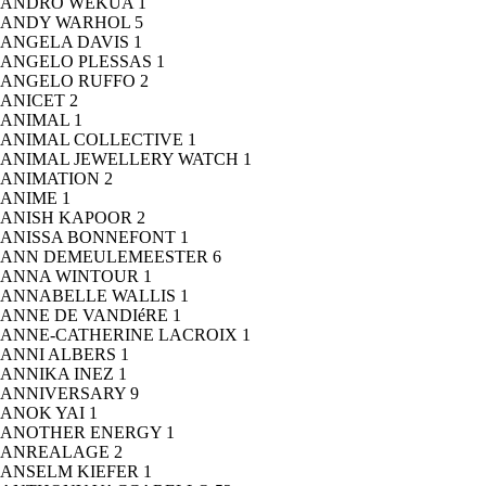
ANDRO WEKUA
1
ANDY WARHOL
5
ANGELA DAVIS
1
ANGELO PLESSAS
1
ANGELO RUFFO
2
ANICET
2
ANIMAL
1
ANIMAL COLLECTIVE
1
ANIMAL JEWELLERY WATCH
1
ANIMATION
2
ANIME
1
ANISH KAPOOR
2
ANISSA BONNEFONT
1
ANN DEMEULEMEESTER
6
ANNA WINTOUR
1
ANNABELLE WALLIS
1
ANNE DE VANDIéRE
1
ANNE-CATHERINE LACROIX
1
ANNI ALBERS
1
ANNIKA INEZ
1
ANNIVERSARY
9
ANOK YAI
1
ANOTHER ENERGY
1
ANREALAGE
2
ANSELM KIEFER
1