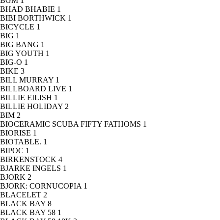
BGM
1
BHAD BHABIE
1
BIBI BORTHWICK
1
BICYCLE
1
BIG
1
BIG BANG
1
BIG YOUTH
1
BIG-O
1
BIKE
3
BILL MURRAY
1
BILLBOARD LIVE
1
BILLIE EILISH
1
BILLIE HOLIDAY
2
BIM
2
BIOCERAMIC SCUBA FIFTY FATHOMS
1
BIORISE
1
BIOTABLE.
1
BIPOC
1
BIRKENSTOCK
4
BJARKE INGELS
1
BJORK
2
BJORK: CORNUCOPIA
1
BLACELET
2
BLACK BAY
8
BLACK BAY 58
1