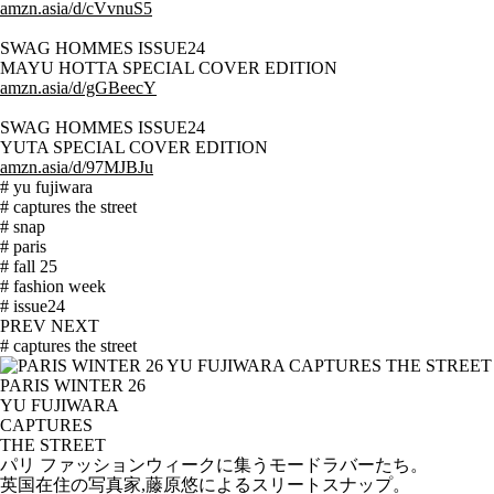
amzn.asia/d/cVvnuS5
SWAG HOMMES ISSUE24
MAYU HOTTA SPECIAL COVER EDITION
amzn.asia/d/gGBeecY
SWAG HOMMES ISSUE24
YUTA SPECIAL COVER EDITION
amzn.asia/d/97MJBJu
# yu fujiwara
# captures the street
# snap
# paris
# fall 25
# fashion week
# issue24
PREV
NEXT
# captures the street
PARIS WINTER 26
YU FUJIWARA
CAPTURES
THE STREET
パリ ファッションウィークに集うモードラバーたち。
英国在住の写真家,藤原悠によるスリートスナップ。