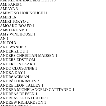
AMI ALEXANDRE MATTIUSSI
5
AMI PARIS
1
AMIAYA
3
AMIMONO HORINOUCHI
1
AMIRI
16
AMIRI TOKYO
2
AMOAKO BOAFO
1
AMSTERDAM
1
AMY WINEHOUSE
1
AN
1
AN TOI
3
AND WANDER
1
ANDER ZHOU
1
ANDERS CHRISTIAN MADSEN
1
ANDERS EDSTROM
1
ANDERSON PAAK
1
ANDO CLOISONNE
1
ANDRA DAY
1
ANDRé ACIMAN
1
ANDRé COURRèGES
2
ANDRE LEON TALLEY
1
ANDREA MICHELANGELO CATTTANEO
1
ANDREAS DRESEN
1
ANDREAS KRONTHALER
1
ANDREW RICHARDSON
1