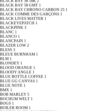
BLACK BAY 58 18K
2
BLACK BAY 58 GMT
1
BLACK BAY CHRONO CARBON 25
1
BLACK COMME DES GARÇONS
1
BLACK LIVES MATTER
1
BLACKEYEPATCH
1
BLACKPINK
3
BLANC
1
BLANCO
1
BLANCPAIN
1
BLAZER LOW
2
BLESS
3
BLEUE BURNHAM
1
BLM
1
BLONDEY
1
BLOOD ORANGE
1
BLOODY ANGLE
1
BLUE BOTTLE COFFEE
1
BLUE GG CANVAS
1
BLUE NOTE
1
BMX
1
BOB MARLEY
5
BOCHUM WELT
1
BOGS
1
BOILER ROOM
1