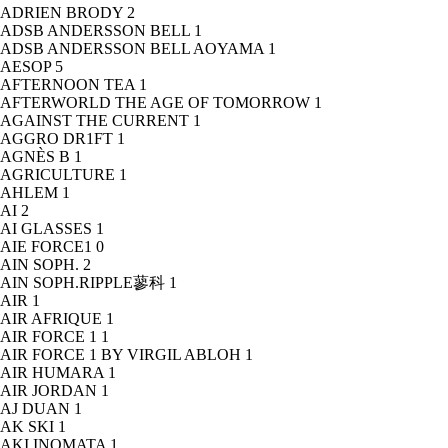
ADRIEN BRODY
2
ADSB ANDERSSON BELL
1
ADSB ANDERSSON BELL AOYAMA
1
AESOP
5
AFTERNOON TEA
1
AFTERWORLD THE AGE OF TOMORROW
1
AGAINST THE CURRENT
1
AGGRO DR1FT
1
AGNÈS B
1
AGRICULTURE
1
AHLEM
1
AI
2
AI GLASSES
1
AIE FORCE1
0
AIN SOPH.
2
AIN SOPH.RIPPLE蓼科
1
AIR
1
AIR AFRIQUE
1
AIR FORCE 1
1
AIR FORCE 1 BY VIRGIL ABLOH
1
AIR HUMARA
1
AIR JORDAN
1
AJ DUAN
1
AK SKI
1
AKI INOMATA
1