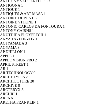
ANTHONY VACCARELLO
52
ANTIGONA
1
ANTIQUE
1
ANTIQUES & ART MASA
1
ANTOINE DUPONT
3
ANTOINE VITKINE
1
ANTONIO CARLOS DA FONTOURA
1
ANTONY CAIRNS
1
ANUTHIDA PLOYPETCH
1
ANYA TAYLOR-JOY
1
AOI YAMADA
3
AOYAMA
3
AP DHILLON
1
APPLE
1
APPLE VISION PRO
2
APRIL STREET
1
AR
1
AR TECHNOLOGY
0
ARCHETYPES
2
ARCHITECTURE
20
ARCHIVE
8
ARCTERYX
3
ARCURI
1
ARENA
1
ARETHA FRANKLIN
1