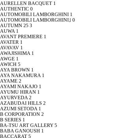
AURELLEN BACQUET
1
AUTHENTIC
0
AUTOMOBILI LAMBORGHINI
1
AUTOMOBILI LAMBORGHINI｣
0
AUTUMN 25
3
AUWA
1
AVANT PREMIERE
1
AVATER
1
AVAVAV
1
AWAJISHIMA
1
AWGE
1
AWICH
5
AYA BROWN
1
AYA NAKAMURA
1
AYAME
2
AYAMI NAKAJO
1
AYUMU HIRAN
1
AYURVEDA
2
AZABUDAI HILLS
2
AZUMI SETODA
1
B CORPORATION
2
B SERIES
1
BA-TSU ART GALLERY
5
BABA GANOUSH
1
BACCARAT
5