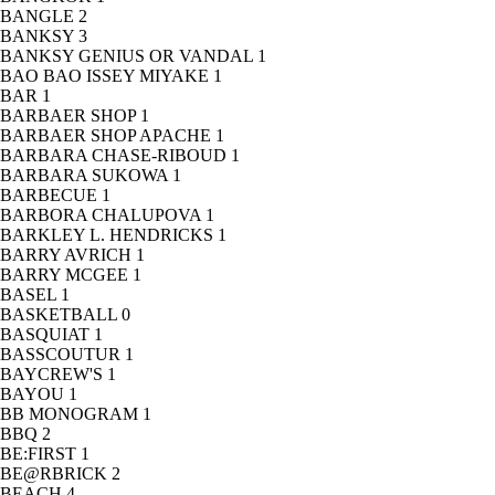
BANGLE
2
BANKSY
3
BANKSY GENIUS OR VANDAL
1
BAO BAO ISSEY MIYAKE
1
BAR
1
BARBAER SHOP
1
BARBAER SHOP APACHE
1
BARBARA CHASE-RIBOUD
1
BARBARA SUKOWA
1
BARBECUE
1
BARBORA CHALUPOVA
1
BARKLEY L. HENDRICKS
1
BARRY AVRICH
1
BARRY MCGEE
1
BASEL
1
BASKETBALL
0
BASQUIAT
1
BASSCOUTUR
1
BAYCREW'S
1
BAYOU
1
BB MONOGRAM
1
BBQ
2
BE:FIRST
1
BE@RBRICK
2
BEACH
4